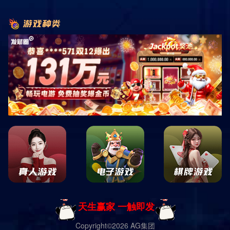
集团介绍
k8凯发集团是国内专业的体育赛事服务商、体育设施运营
商和体育文化运作商，证券代码：832655，证券简称：k8凯
发。公司成立于2009年3月25日，目前为新三板创新层挂牌公
司，挂牌时间2015年6月23日。
k8凯发集团以k8凯发发展集团股份有限公司为核心，设立
项目拓展咨询中心、赛事营销管理中心、场馆运营管理中心、财
务成本管理中心、行政人事管理中心五大部门，下辖k8凯发青
体、山东k8凯发、k8凯发华科、成都k8凯发、玉溪k8凯发、辽
阳k8凯发等多家公司。